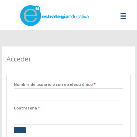
Ir
al
contenido
Acceder
Obligatorio
Nombre de usuario o correo electrónico
*
Obligatorio
Contraseña
*