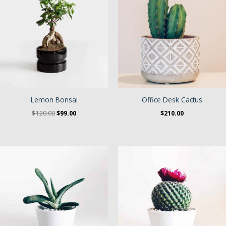
Lemon Bonsai
Office Desk Cactus
El
El
$
120.00
$
99.00
$
210.00
precio
precio
original
actual
era:
es:
$120.00.
$99.00.