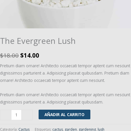
The Evergreen Lush
El
El
$
18.00
$
14.00
precio
precio
Pretium diam ornare! Architecto occaecati tempor aptent cum nesciunt
dignissimos parturient a. Adipisicing placeat quibusdam. Pretium diam
original
actual
ornare! Architecto occaecati tempor aptent cum nesciunt.
era:
es:
Pretium diam ornare! Architecto occaecati tempor aptent cum nesciunt
$18.00.
$14.00.
dignissimos parturient a. Adipisicing placeat quibusdam.
The
-
+
AÑADIR AL CARRITO
Evergreen
Lush
Categoría:
Cactus
Etiquetas:
cactus
,
garden
,
gardening
,
lush